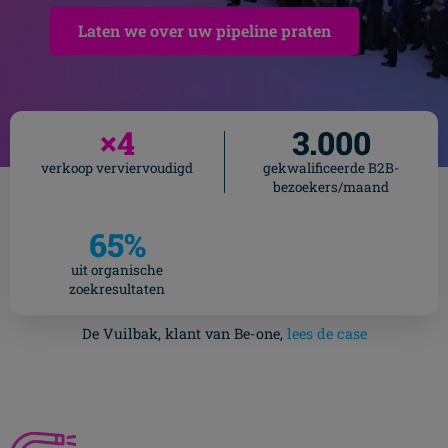
Laten we over uw pipeline praten
×4
3.000
verkoop verviervoudigd
gekwalificeerde B2B-
bezoekers/maand
65%
uit organische
zoekresultaten
De Vuilbak, klant van Be-one,
lees de case