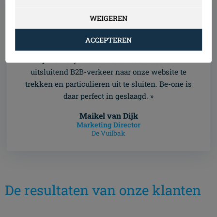
WEIGEREN
ACCEPTEREN
« De samenwerking met Be-one was
opmerkelijk. Voor ons is het cruciaal om
uitsluitend B2B-verkeer naar onze website te
trekken en particulieren uit te sluiten. Be-one is
daar perfect in geslaagd. »
Maikel van Dijk
Marketing Director
De Vuilbak
De resultaten van onze klanten