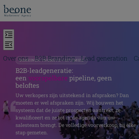
Over ons
B2B Branding
Lead generation
C
DOMEINEN: PROMOTE + OPTIMIZE
B2B-leadgeneratie:
een
voorspelbare
pipeline, geen
beloftes
Uw verkopers zijn uitstekend in afspraken? Dan
moeten er wel afspraken zijn. Wij bouwen het
systeem dat de juiste prospecten aantrekt, ze
kwalificeert en ze tot in de agenda van uw
salesteam brengt. De volledige voorverkoop, bij elke
stap gemeten.