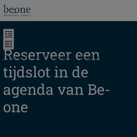
Reserveer een
Over ons
B2B Branding
Lead generation
C
tijdslot in de
agenda van Be-
one