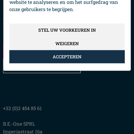
website te analyseren en om het surfgedrag van
onze gebruikers te begrijpen.
Versterk uw marketingteam nu,
zonder complexiteit.
STEL UW VOORKEUREN IN
WEIGEREN
Laten we plannen
ACCEPTEREN
Onze aanpak
+32 (0)2 454 85 61
B.E.-One SPRL
Imperiastraat 16a