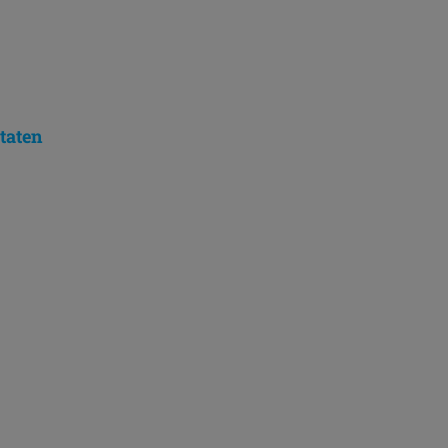
taten
ken