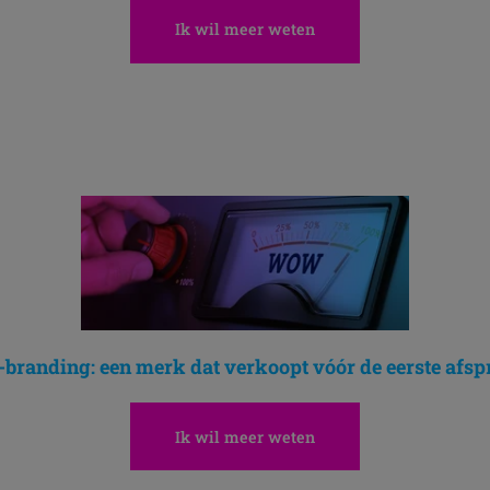
Ik wil meer weten
Ontdek
branding: een merk dat verkoopt vóór de eerste afs
Ik wil meer weten
Ontdek