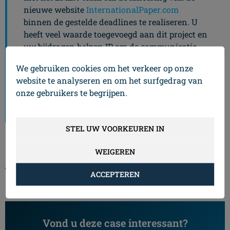
nieuwe website
InternationalPaper.com
binnen de gestelde deadlines te realiseren. U
heeft veel waarde toegevoegd aan dit project en
uw bijdragen helpen IP om de communicatie
met klanten in de EMEA-regio te verbeteren.
We gebruiken cookies om het verkeer op onze
We zijn u dankbaar voor uw steun."
website te analyseren en om het surfgedrag van
onze gebruikers te begrijpen.
Andrea Lum - Communications Manager
Digital & HR
STEL UW VOORKEUREN IN
WEIGEREN
Tag :
Strategy
Build
Create
ACCEPTEREN
Vond u deze case interessant?