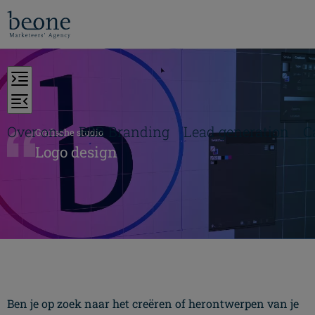
Over ons
B2B Branding
Lead generation
C
Grafische studio
Logo design
Ben je op zoek naar het creëren of herontwerpen van je