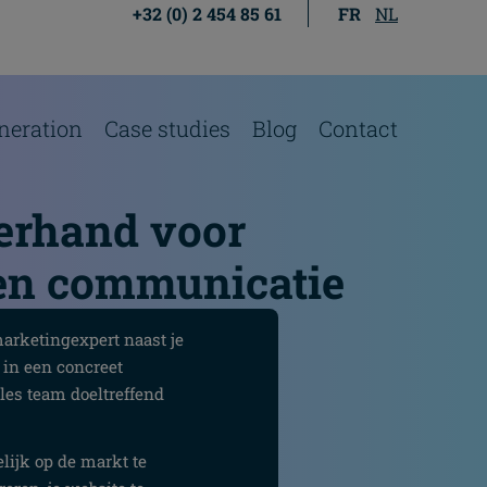
+32 (0) 2 454 85 61
FR
NL
neration
Case studies
Blog
Contact
erhand voor
en communicatie
arketingexpert naast je
t in een concreet
les team doeltreffend
lijk op de markt te