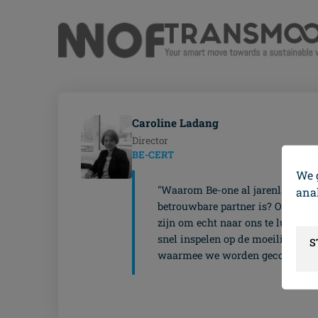
Caroline Ladang
Director
BE-CERT
We 
"Waarom Be-one al jarenlang een
ana
betrouwbare partner is? Omdat ze
zijn om echt naar ons te luistere
snel inspelen op de moeilijkhede
S
waarmee we worden geconfrontee