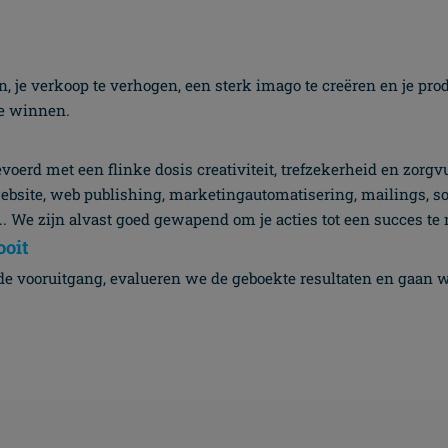
n, je verkoop te verhogen, een sterk imago te creëren en je pro
e winnen.
erd met een flinke dosis creativiteit, trefzekerheid en zorgv
website, web publishing, marketingautomatisering, mailings, s
 ... We zijn alvast goed gewapend om je acties tot een succes t
ooit
 vooruitgang, evalueren we de geboekte resultaten en gaan w