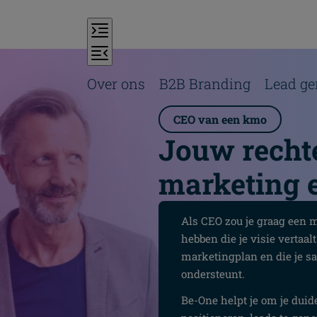
Over ons
B2B Branding
Lead ge
CEO van een kmo
Jouw recht
marketing 
Als CEO zou je graag een m
hebben die je visie vertaal
marketingplan en die je sa
ondersteunt.
Be-One helpt je om je duide