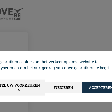
gebruiken cookies om het verkeer op onze website te
lyseren en om het surfgedrag van onze gebruikers te begrij
 bereid
n en
n
TEL UW VOORKEUREN
WEIGEREN
ACCEPTERE
rd."
IN