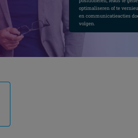
positioneren, leads te gene
optimaliseren of te vernie
en communicatieacties doel
volgen.