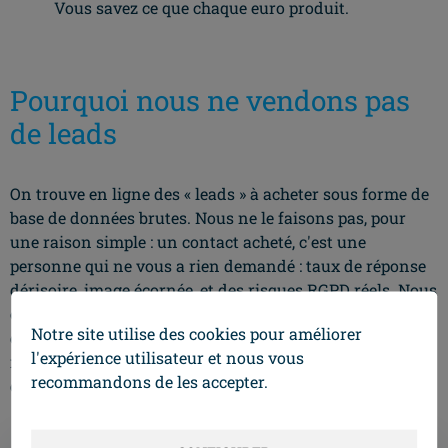
Vous savez ce que chaque euro produit.
Pourquoi nous ne vendons pas
de leads
On trouve en ligne des « leads » à acheter sous forme de
base de données brutes. Nous ne le faisons pas, pour
une raison simple : un contact acheté, c'est une
personne qui ne vous a rien demandé : taux de réponse
dérisoire, image écornée, et des risques RGPD réels. Nous
construisons l'inverse : un actif marketing, un funnel,
Notre site utilise des cookies pour améliorer
qui vous appartient (votre trafic, votre base, votre
l'expérience utilisateur et nous vous
réputation) et qui prend de la valeur chaque mois au lieu
recommandons de les accepter.
de s'épuiser à chaque campagne.