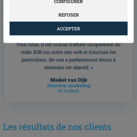
CONFIGURER
REFUSER
ACCEPTER
« La coopération avec Be-one a été remarquable.
Pour nous, il est crucial d'attirer uniquement du
trafic B2B sur notre site web et d'exclure les
particuliers. Be-one a parfaitement réussi à
atteindre cet objectif. »
Maikel van Dijk
Directeur marketing
De Vuilbak
Les résultats de nos clients