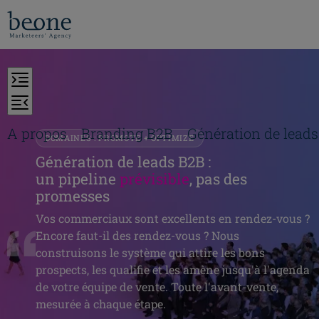
A propos
Branding B2B
Génération de leads
DOMAINES : PROMOTE + OPTIMIZE
Génération de leads B2B :
un pipeline
prévisible
, pas des
promesses
Vos commerciaux sont excellents en rendez-vous ?
Encore faut-il des rendez-vous ? Nous
construisons le système qui attire les bons
prospects, les qualifie et les amène jusqu'à l'agenda
de votre équipe de vente. Toute l'avant-vente,
mesurée à chaque étape.