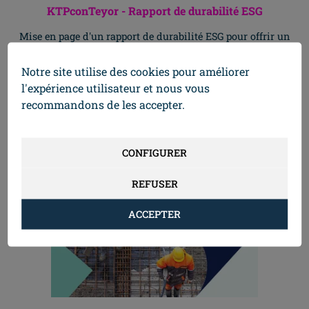
KTPconTeyor - Rapport de durabilité ESG
Mise en page d'un rapport de durabilité ESG pour offrir un
aperçu transparent et détaillé des efforts de durabilité de
l'année écoulée.
Notre site utilise des cookies pour améliorer
l'expérience utilisateur et nous vous
recommandons de les accepter.
Lire le cas
Allez H
CONFIGURER
REFUSER
ACCEPTER