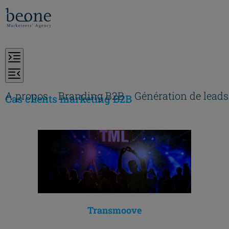
A propos
Branding B2B
Génération de leads
Cas clients marketing B2B
Transmoove