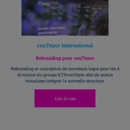
conTeyor International
Rebranding pour conTeyor
Rebranding et conception de nouveaux logos pour les 4
divisions du groupe KTPconTeyor afin de mieux
visualiser/intégrer la nouvelle structure.
Lire le cas
Allez H