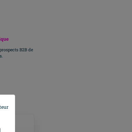
ique
 prospects B2B de
s.
op !
teur