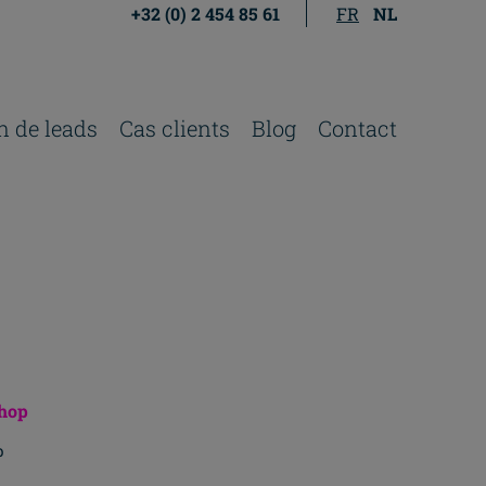
+32 (0) 2 454 85 61
FR
NL
n de leads
Cas clients
Blog
Contact
shop
p