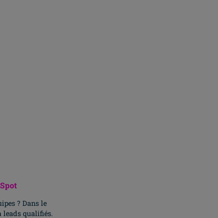
op !
bSpot
ipes ? Dans le
leads qualifiés.