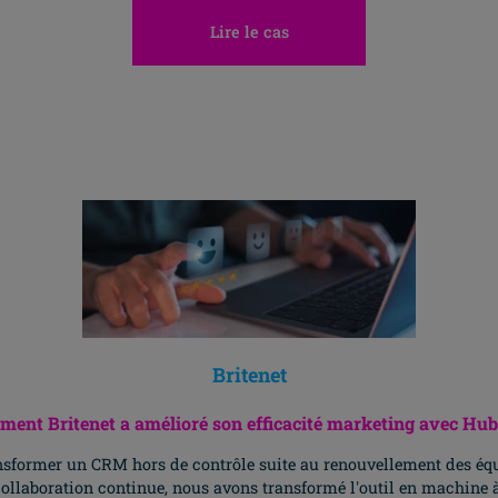
Lire le cas
Allez H
Britenet
ent Britenet a amélioré son efficacité marketing avec Hu
former un CRM hors de contrôle suite au renouvellement des équ
collaboration continue, nous avons transformé l'outil en machine à 