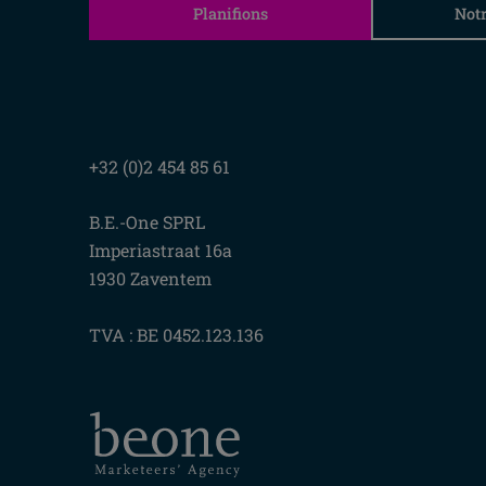
Planifions
Not
+32 (0)2 454 85 61
B.E.-One SPRL
Imperiastraat 16a
1930 Zaventem
TVA : BE 0452.123.136