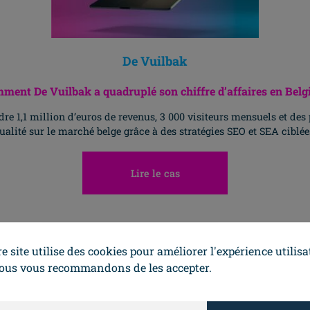
De Vuilbak
ment De Vuilbak a quadruplé son chiffre d’affaires en Belg
e 1,1 million d’euros de revenus, 3 000 visiteurs mensuels et des
ualité sur le marché belge grâce à des stratégies SEO et SEA ciblée
Lire le cas
Allez H
e site utilise des cookies pour améliorer l'expérience utilisa
nous vous recommandons de les accepter.
de renfort marketing ?