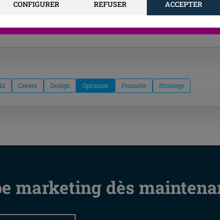
arketing complète, sans les contraintes du recrutement.
CONFIGURER
REFUSER
ACCEPTER
Découvrir →
ld
Create
Design
Optimize
Promote
Strategy
pe marketing dès maintenan