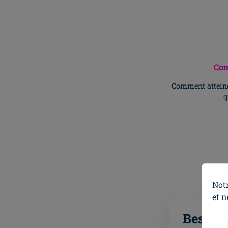
Com
Comment atteindr
q
Notr
et 
Besoin 